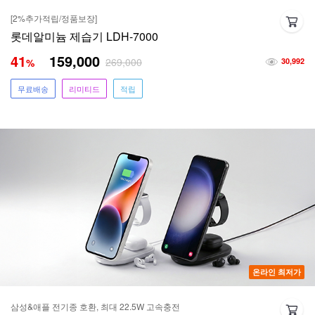
[2%추가적립/정품보장]
롯데알미늄 제습기 LDH-7000
41
159,000
269,000
%
30,992
무료배송
리미티드
적립
온라인 최저가
삼성&애플 전기종 호환, 최대 22.5W 고속충전