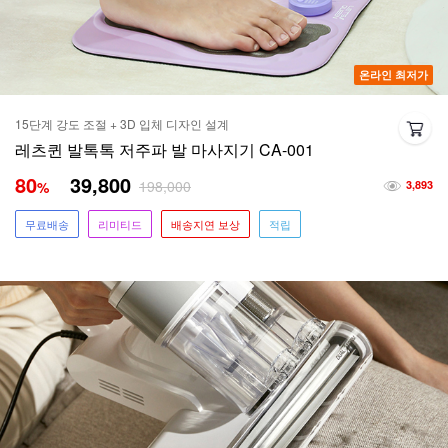
온라인 최저가
15단계 강도 조절 + 3D 입체 디자인 설계
레츠퀸 발톡톡 저주파 발 마사지기 CA-001
80
39,800
198,000
%
3,893
무료배송
리미티드
배송지연 보상
적립