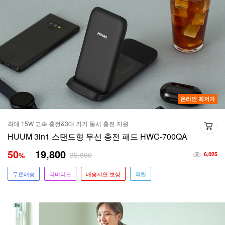
온라인 최저가
최대 15W 고속 충전&3대 기기 동시 충전 지원
HUUM 3in1 스탠드형 무선 충전 패드 HWC-700QA
50
19,800
39,800
%
6,025
무료배송
리미티드
배송지연 보상
적립