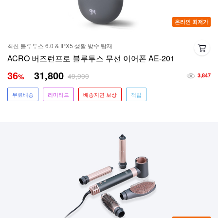
온라인 최저가
최신 블루투스 6.0 & IPX5 생활 방수 탑재
ACRO 버즈런프로 블루투스 무선 이어폰 AE-201
36
31,800
49,900
%
3,847
무료배송
리미티드
배송지연 보상
적립