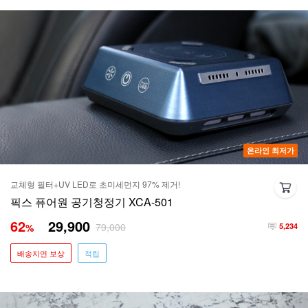
온라인 최저가
교체형 필터+UV LED로 초미세먼지 97% 제거!
픽스 퓨어원 공기청정기 XCA-501
62
29,900
79,000
%
5,234
배송지연 보상
적립