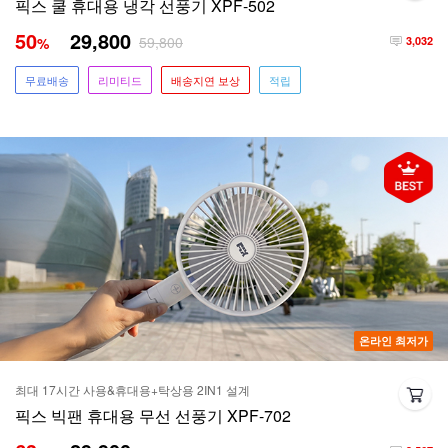
픽스 쿨 휴대용 냉각 선풍기 XPF-502
50
29,800
59,800
%
3,032
무료배송
리미티드
배송지연 보상
적립
온라인 최저가
최대 17시간 사용&휴대용+탁상용 2IN1 설계
픽스 빅팬 휴대용 무선 선풍기 XPF-702