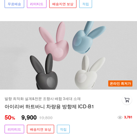
무료배송
리미티드
배송지연 보상
적립
온라인 최저가
발향 최적화 설계&전문 조향사 배합 3세대 소재
아이리버 하트바니 차량용 방향제 ICD-B1
50
9,900
19,800
%
3,781
리미티드
배송지연 보상
적립