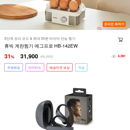
온라인 최저가
3단계 조리 모드 & 최대 30분 타이머 만능 찜기
휴빅 계란찜기 에그프로 HB-142EW
31
31,900
45,900
%
4,391
무료배송
리미티드
배송지연 보상
적립