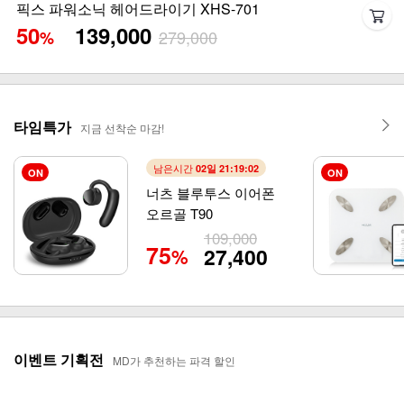
픽스 파워소닉 헤어드라이기 XHS-701
50
139,000
279,000
%
타임특가
지금 선착순 마감!
남은시간
02일 21:18:59
ON
ON
너츠 블루투스 이어폰
오르골 T90
109,000
75
27,400
%
이벤트 기획전
MD가 추천하는 파격 할인