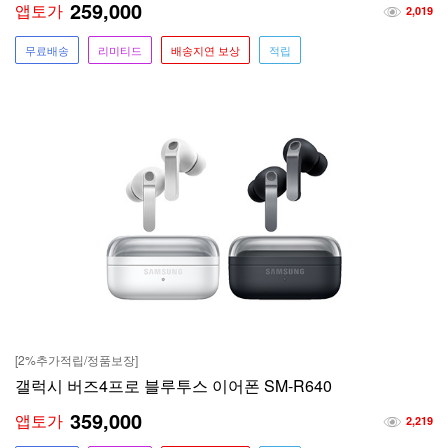
259,000
앱토가
2,019
무료배송
리미티드
배송지연 보상
적립
[2%추가적립/정품보장]
갤럭시 버즈4프로 블루투스 이어폰 SM-R640
359,000
앱토가
2,219