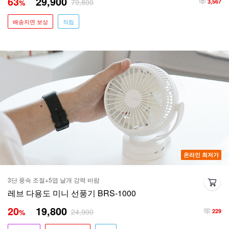
63
29,900
79,800
%
3,567
배송지연 보상
적립
온라인 최저가
3단 풍속 조절+5엽 날개 강력 바람
레브 다용도 미니 선풍기 BRS-1000
20
19,800
24,900
%
229