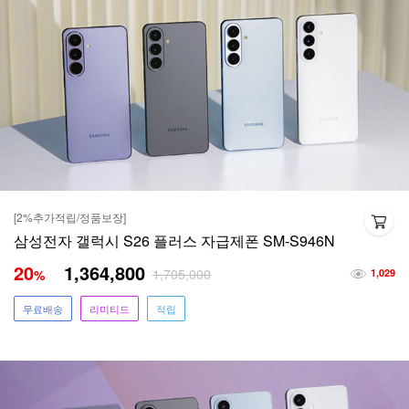
[2%추가적립/정품보장]
삼성전자 갤럭시 S26 플러스 자급제폰 SM-S946N
20
1,364,800
1,705,000
%
1,029
무료배송
리미티드
적립