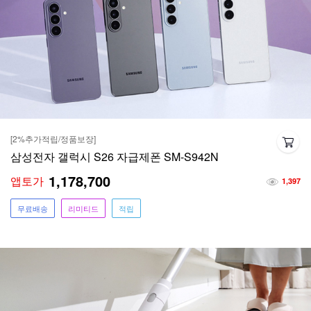
[2%추가적립/정품보장]
삼성전자 갤럭시 S26 자급제폰 SM-S942N
1,178,700
앱토가
1,397
무료배송
리미티드
적립