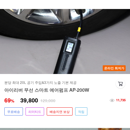
온라인 최저가
분당 최대 20L 공기 주입&3가지 노즐 기본 제공
아이리버 무선 스마트 에어펌프 AP-200W
69
39,800
129,000
%
11,735
무료배송
리미티드
배송지연 보상
적립