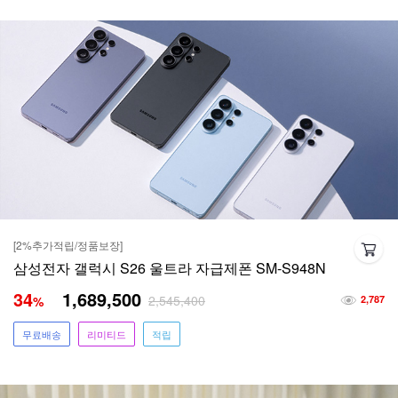
[2%추가적립/정품보장]
삼성전자 갤럭시 S26 울트라 자급제폰 SM-S948N
34
1,689,500
2,545,400
%
2,787
무료배송
리미티드
적립