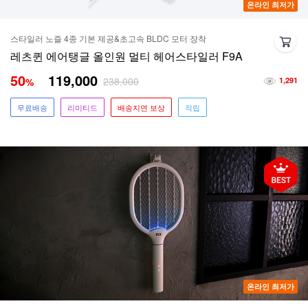
온라인 최저가
스타일러 노즐 4종 기본 제공&초고속 BLDC 모터 장착
레츠퀸 에어탱글 올인원 멀티 헤어스타일러 F9A
50
119,000
238,000
%
1,291
무료배송
리미티드
배송지연 보상
적립
온라인 최저가