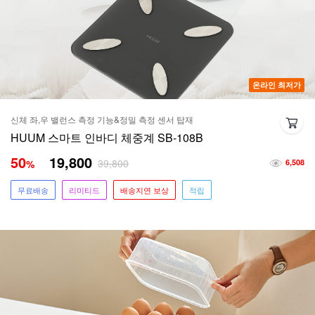
온라인 최저가
신체 좌,우 밸런스 측정 기능&정밀 측정 센서 탑재
HUUM 스마트 인바디 체중계 SB-108B
50
19,800
39,800
%
6,508
무료배송
리미티드
배송지연 보상
적립