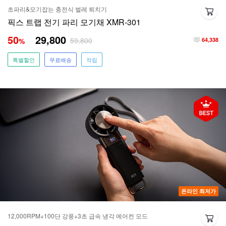
초파리&모기잡는 충전식 벌레 퇴치기
픽스 트랩 전기 파리 모기채 XMR-301
50
29,800
59,800
%
64,338
특별할인
무료배송
적립
온라인 최저가
12,000RPM+100단 강풍+3초 급속 냉각 에어컨 모드