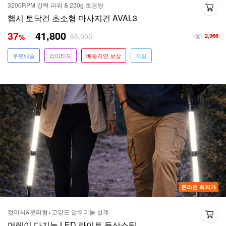
3200RPM 강력 파워 & 230g 초경량
햅시 토닥건 초소형 마사지건 AVAL3
37
41,800
65,900
%
2,966
무료배송
리미티드
배송지연 보상
적립
온라인 최저가
접이식&분리형+고강도 알루미늄 설계
머레이 다기능 LED 라이트 등산스틱