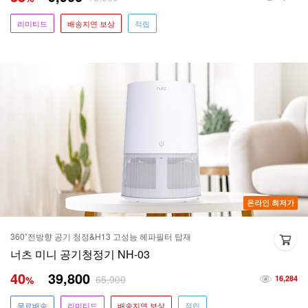
리미티드
배송지연 보상
적립
온라인 최저가
360˚전방향 공기 청정&H13 고성능 헤파필터 탑재
너츠 미니 공기청정기 NH-03
40
39,800
65,900
%
16,284
무료배송
리미티드
배송지연 보상
적립