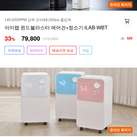
온라인 최저가
140,000RPM 강력 모터&8,000pa 흡입력
아이랩 윈드블라스터 에어건+청소기 iLAB-WBT
33
79,800
119,000
%
525
무료배송
리미티드
배송지연 보상
적립
온라인 최저가