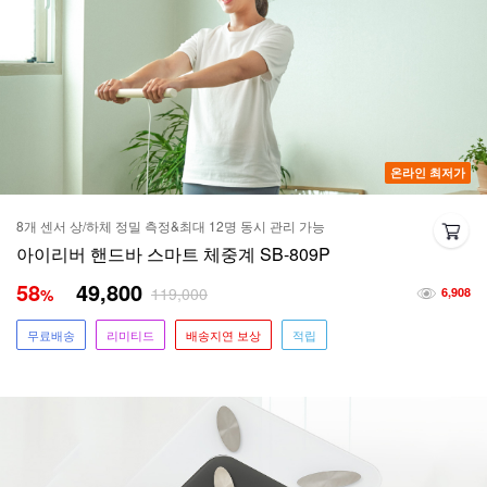
온라인 최저가
8개 센서 상/하체 정밀 측정&최대 12명 동시 관리 가능
아이리버 핸드바 스마트 체중계 SB-809P
58
49,800
119,000
%
6,908
무료배송
리미티드
배송지연 보상
적립