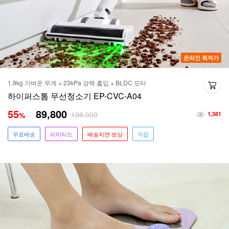
온라인 최저가
1.9kg 가벼운 무게 + 23kPa 강력 흡입 + BLDC 모터
하이퍼스톰 무선청소기 EP-CVC-A04
55
89,800
198,000
%
1,381
무료배송
리미티드
배송지연 보상
적립