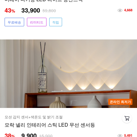
43
33,900
59,800
%
4,668
무료배송
리미티드
적립
온라인 최저가
모션 감지 센서+색온도 및 밝기 조절
모락 넬리 인테리어 스틱 LED 무선 센서등
38
9,900
15,900
%
5,491