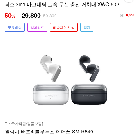
픽스 3in1 마그네틱 고속 무선 충전 거치대 XWC-502
50
29,800
59,800
%
6,545
무료배송
리미티드
배송지연 보상
적립
[2%추가적립/정품보장]
갤럭시 버즈4 블루투스 이어폰 SM-R540