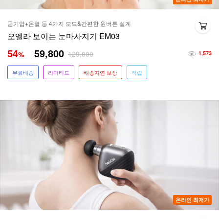
공기압+온열 등 4가지 모드&간편한 원버튼 설계
오엘라 보이는 눈마사지기 EM03
54
59,800
129,000
%
1,573
무료배송
리미티드
배송지연 보상
적립
온라인 최저가