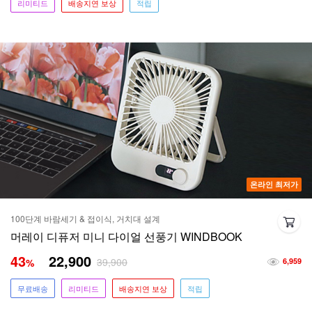
리미티드
배송지연 보상
적립
온라인 최저가
100단계 바람세기 & 접이식, 거치대 설계
머레이 디퓨저 미니 다이얼 선풍기 WINDBOOK
43
22,900
39,900
%
6,959
무료배송
리미티드
배송지연 보상
적립