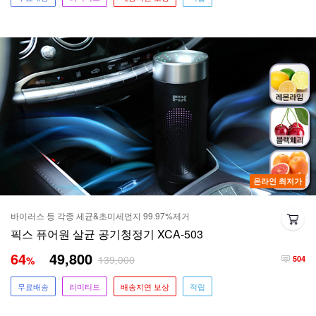
온라인 최저가
바이러스 등 각종 세균&초미세먼지 99.97%제거
픽스 퓨어원 살균 공기청정기 XCA-503
64
49,800
139,000
%
504
무료배송
리미티드
배송지연 보상
적립