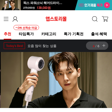
픽스 파워소닉 헤어드라이기 XHS-701
139,000
원
279,000
원
ON 선착순 마감
추천
타임특가
카테고리
특가 기획전
출석·혜택
요즘 많이 찾는 상품
4
/
6
Today's Best