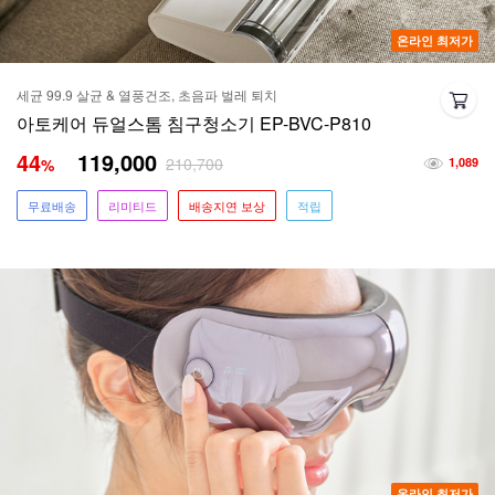
온라인 최저가
세균 99.9 살균 & 열풍건조, 초음파 벌레 퇴치
아토케어 듀얼스톰 침구청소기 EP-BVC-P810
44
119,000
210,700
%
1,089
무료배송
리미티드
배송지연 보상
적립
온라인 최저가