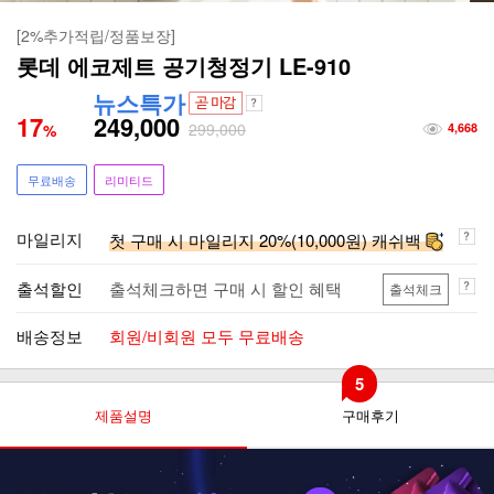
[2%추가적립/정품보장]
롯데 에코제트 공기청정기 LE-910
뉴스특가
17
249,000
299,000
%
4,668
무료배송
리미티드
마일리지
첫 구매 시 마일리지 20%(10,000원) 캐쉬백
출석할인
출석체크하면 구매 시 할인 혜택
출석체크
배송정보
회원/비회원 모두 무료배송
5
제품설명
구매후기