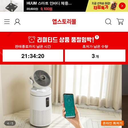
HUUM 스마트 인바디 체중계 SB-108B
9,100
원
39,800
원
판매종료까지 남은 시간
초저가 남은 수량
21:34:18
3
개
4
/
5
온라인 최저가